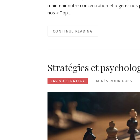
maintenir notre concentration et à gérer nos 
nos « Top…
CONTINUE READING
Stratégies et psycholo
AGNÈS RODRIGUES
CASINO STRATEGY