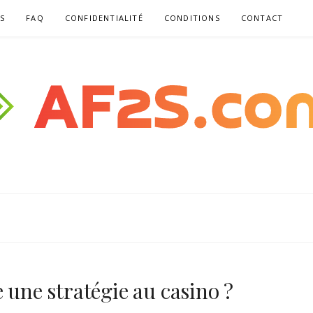
S
FAQ
CONFIDENTIALITÉ
CONDITIONS
CONTACT
 CASINO STRATEG
 une stratégie au casino ?