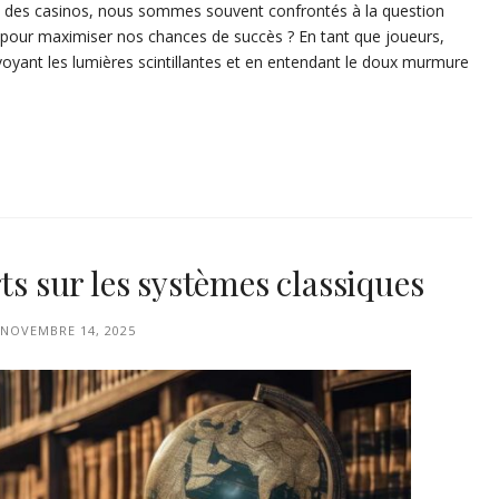
nt des casinos, nous sommes souvent confrontés à la question
gie pour maximiser nos chances de succès ? En tant que joueurs,
voyant les lumières scintillantes et en entendant le doux murmure
ts sur les systèmes classiques
NOVEMBRE 14, 2025