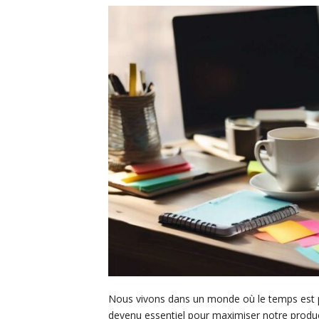
Nous vivons dans un monde où le temps est pré
devenu essentiel pour maximiser notre product