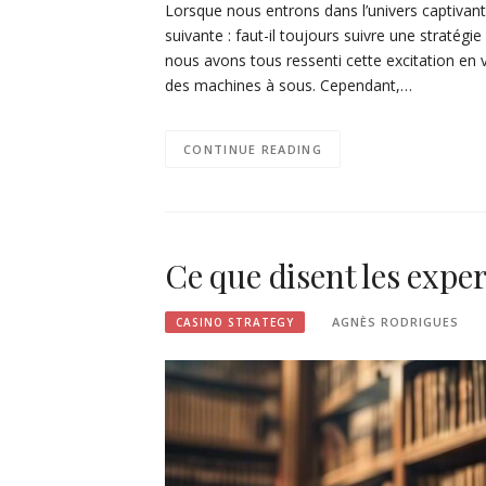
Lorsque nous entrons dans l’univers captiva
suivante : faut-il toujours suivre une straté
nous avons tous ressenti cette excitation en 
des machines à sous. Cependant,…
CONTINUE READING
Ce que disent les exper
AGNÈS RODRIGUES
CASINO STRATEGY