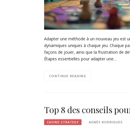
Adapter une méthode à un nouveau jeu est un
dynamiques uniques à chaque jeu. Chaque pass
façons de jouer, ainsi que la frustration de d
Étapes essentielles pour adapter une…
CONTINUE READING
Top 8 des conseils pou
AGNÈS RODRIGUES
CASINO STRATEGY