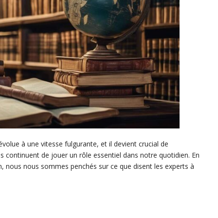
lue à une vitesse fulgurante, et il devient crucial de
ontinuent de jouer un rôle essentiel dans notre quotidien. En
ion, nous nous sommes penchés sur ce que disent les experts à