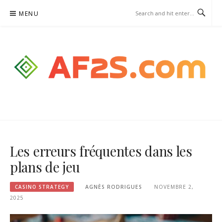
Skip
MENU
to
content
AF2S.COM – CASINO
STRATEGY
Les erreurs fréquentes dans les
plans de jeu
CASINO STRATEGY
AGNÈS RODRIGUES
NOVEMBRE 2,
2025