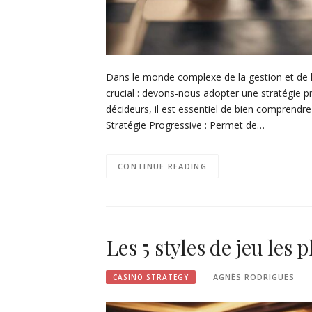
Dans le monde complexe de la gestion et de 
crucial : devons-nous adopter une stratégie 
décideurs, il est essentiel de bien comprendr
Stratégie Progressive : Permet de…
CONTINUE READING
Les 5 styles de jeu les
AGNÈS RODRIGUES
CASINO STRATEGY