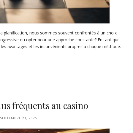
la planification, nous sommes souvent confrontés à un choix
progressive ou opter pour une approche constante? En tant que
e les avantages et les inconvénients propres à chaque méthode.
 plus fréquents au casino
SEPTEMBRE 21, 2025