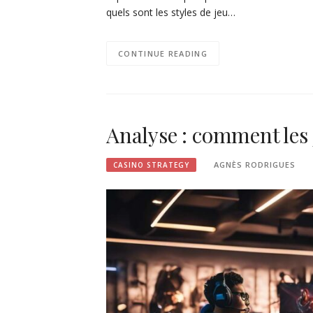
quels sont les styles de jeu…
CONTINUE READING
Analyse : comment les 
AGNÈS RODRIGUES
CASINO STRATEGY