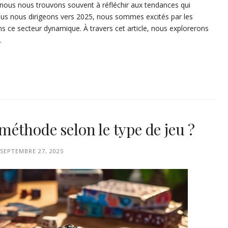
u, nous nous trouvons souvent à réfléchir aux tendances qui
nous nous dirigeons vers 2025, nous sommes excités par les
ns ce secteur dynamique. À travers cet article, nous explorerons
…
éthode selon le type de jeu ?
SEPTEMBRE 27, 2025