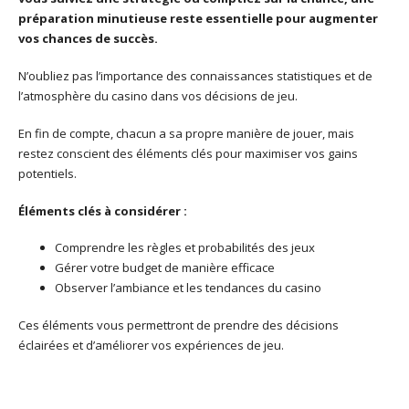
préparation minutieuse reste essentielle pour augmenter
vos chances de succès.
N’oubliez pas l’importance des connaissances statistiques et de
l’atmosphère du casino dans vos décisions de jeu.
En fin de compte, chacun a sa propre manière de jouer, mais
restez conscient des éléments clés pour maximiser vos gains
potentiels.
Éléments clés à considérer :
Comprendre les règles et probabilités des jeux
Gérer votre budget de manière efficace
Observer l’ambiance et les tendances du casino
Ces éléments vous permettront de prendre des décisions
éclairées et d’améliorer vos expériences de jeu.