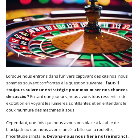
Lorsque nous entrons dans l’univers captivant des casinos, nous
sommes souvent confrontés à la question suivante :
faut-il
toujours suivre une stratégie pour maximiser nos chances
de succès ?
En tant que joueurs, nous avons tous ressenti cette
excitation en voyant les lumières scintillantes et en entendant le
doux murmure des machines à sous.
Cependant, une fois que nous avons pris place à la table de
blackjack ou que nous avons lancé la bille sur la roulette,
l’incertitude s’installe.
Devons-nous nous fier à notre instinct,