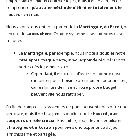
l’impression de mieux contrôler le jeu, mais il est essentiel de
comprendre qu’
aucune méthode n’élimine totalement le
facteur chance
.
Nous avons tous entendu parler de la
Martingale
, du
Paroli
, ou
encore du
Labouchère
. Chaque système a ses adeptes et ses
critiques.
La
Martingale
, par exemple, nous incite à doubler notre
mise après chaque perte, avec l’espoir de récupérer nos
pertes dès le premier gain.
Cependant, il est crucial d’avoir une bonne dose
d’intuition pour choisir le bon moment pour arrêter,
car les limites de mise et notre propre budget
peuvent vite nous rattraper.
En fin de compte, ces systèmes de paris peuvent nous offrir une
structure, mais il ne faut jamais oublier que le
hasard joue
toujours un rôle crucial
. Ensemble, nous devons équilibrer
stratégies et intuition
pour vivre une expérience de jeu
enrichissante et partagée.