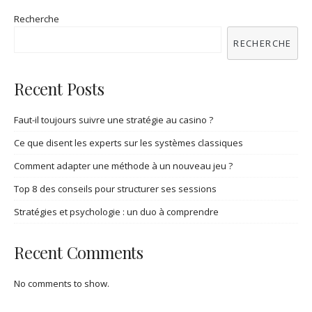
Recherche
RECHERCHE
Recent Posts
Faut-il toujours suivre une stratégie au casino ?
Ce que disent les experts sur les systèmes classiques
Comment adapter une méthode à un nouveau jeu ?
Top 8 des conseils pour structurer ses sessions
Stratégies et psychologie : un duo à comprendre
Recent Comments
No comments to show.