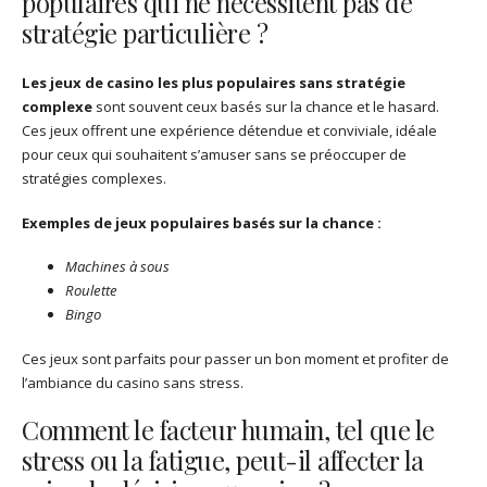
populaires qui ne nécessitent pas de
stratégie particulière ?
Les jeux de casino les plus populaires sans stratégie
complexe
sont souvent ceux basés sur la chance et le hasard.
Ces jeux offrent une expérience détendue et conviviale, idéale
pour ceux qui souhaitent s’amuser sans se préoccuper de
stratégies complexes.
Exemples de jeux populaires basés sur la chance :
Machines à sous
Roulette
Bingo
Ces jeux sont parfaits pour passer un bon moment et profiter de
l’ambiance du casino sans stress.
Comment le facteur humain, tel que le
stress ou la fatigue, peut-il affecter la