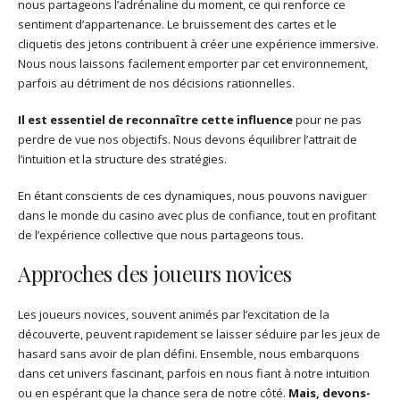
nous partageons l’adrénaline du moment, ce qui renforce ce
sentiment d’appartenance. Le bruissement des cartes et le
cliquetis des jetons contribuent à créer une expérience immersive.
Nous nous laissons facilement emporter par cet environnement,
parfois au détriment de nos décisions rationnelles.
Il est essentiel de reconnaître cette influence
pour ne pas
perdre de vue nos objectifs. Nous devons équilibrer l’attrait de
l’intuition et la structure des stratégies.
En étant conscients de ces dynamiques, nous pouvons naviguer
dans le monde du casino avec plus de confiance, tout en profitant
de l’expérience collective que nous partageons tous.
Approches des joueurs novices
Les joueurs novices, souvent animés par l’excitation de la
découverte, peuvent rapidement se laisser séduire par les jeux de
hasard sans avoir de plan défini. Ensemble, nous embarquons
dans cet univers fascinant, parfois en nous fiant à notre intuition
ou en espérant que la chance sera de notre côté.
Mais, devons-