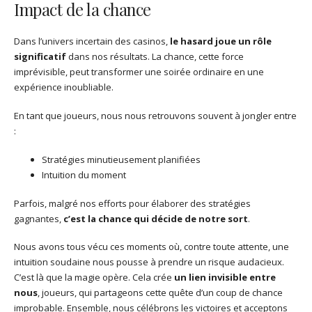
Impact de la chance
Dans l’univers incertain des casinos,
le hasard joue un rôle
significatif
dans nos résultats. La chance, cette force
imprévisible, peut transformer une soirée ordinaire en une
expérience inoubliable.
En tant que joueurs, nous nous retrouvons souvent à jongler entre
:
Stratégies minutieusement planifiées
Intuition du moment
Parfois, malgré nos efforts pour élaborer des stratégies
gagnantes,
c’est la chance qui décide de notre sort
.
Nous avons tous vécu ces moments où, contre toute attente, une
intuition soudaine nous pousse à prendre un risque audacieux.
C’est là que la magie opère. Cela crée
un lien invisible entre
nous
, joueurs, qui partageons cette quête d’un coup de chance
improbable. Ensemble, nous célébrons les victoires et acceptons