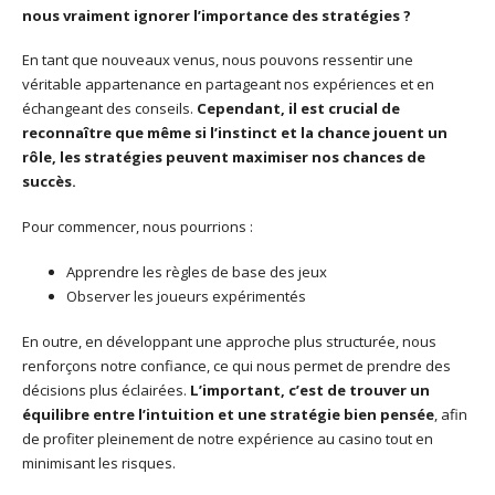
nous vraiment ignorer l’importance des stratégies ?
En tant que nouveaux venus, nous pouvons ressentir une
véritable appartenance en partageant nos expériences et en
échangeant des conseils.
Cependant, il est crucial de
reconnaître que même si l’instinct et la chance jouent un
rôle, les stratégies peuvent maximiser nos chances de
succès.
Pour commencer, nous pourrions :
Apprendre les règles de base des jeux
Observer les joueurs expérimentés
En outre, en développant une approche plus structurée, nous
renforçons notre confiance, ce qui nous permet de prendre des
décisions plus éclairées.
L’important, c’est de trouver un
équilibre entre l’intuition et une stratégie bien pensée
, afin
de profiter pleinement de notre expérience au casino tout en
minimisant les risques.