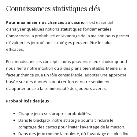
Connaissances statistiques clés
Pour maximiser nos chances au casino
, il est essentiel
d’analyser quelques notions statistiques fondamentales.
Comprendre la probabilité et l’avantage de la maison nous permet
d’évaluer les jeux où nos stratégies peuvent être les plus
efficaces.
En connaissant ces concepts, nous pouvons mieux choisir quand
nous fier à notre intuition ou à des plans bien établis. Même si le
facteur chance joue un rôle considérable, adopter une approche
basée sur des données peut renforcer notre sentiment
d’appartenance à la communauté des joueurs avertis.
Probabilités des jeux
:
Chaque jeu a ses propres probabilités.
Dans le blackjack, notre stratégie pourrait inclure le
comptage des cartes pour limiter l’avantage de la maison.
Dans des jeux comme la roulette, où l’avantage est plus fixe,