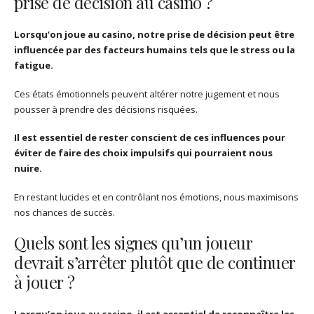
prise de décision au casino ?
Lorsqu’on joue au casino, notre prise de décision peut être
influencée par des facteurs humains tels que le stress ou la
fatigue.
Ces états émotionnels peuvent altérer notre jugement et nous
pousser à prendre des décisions risquées.
Il est essentiel de rester conscient de ces influences pour
éviter de faire des choix impulsifs qui pourraient nous
nuire.
En restant lucides et en contrôlant nos émotions, nous maximisons
nos chances de succès.
Quels sont les signes qu’un joueur
devrait s’arrêter plutôt que de continuer
à jouer ?
Lorsqu’on joue au casino, il est essentiel de reconnaître les