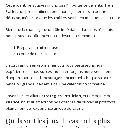
Cependant, ne sous-estimons pas l’importance de l’
intuition
.
Parfois, un pressentiment peut nous guider vers la bonne
décision, même lorsque les chiffres semblent indiquer le contraire.
Bien que la chance joue un rôle indéniable dans nos résultats,
nous pouvons influencer notre destin en combinant :
Préparation minutieuse
Écoute de notre instinct
En cultivant un environnement où nous partageons nos
expériences et nos succès, nous renforçons notre sentiment
d’appartenance et d’encouragement mutuel. Chaque victoire,
petite ou grande, devient ainsi une célébration commune.
Ensemble, en alliant
stratégies
,
intuition
, et une pointe de
chance
, nous augmentons nos chances de succès et profitons
pleinement de l’expérience unique du casino.
Quels sont les jeux de casino les plus