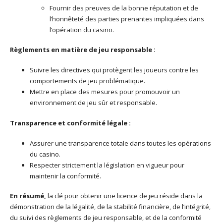
Fournir des preuves de la bonne réputation et de
l’honnêteté des parties prenantes impliquées dans
l’opération du casino.
Règlements en matière de jeu responsable :
Suivre les directives qui protègent les joueurs contre les
comportements de jeu problématique.
Mettre en place des mesures pour promouvoir un
environnement de jeu sûr et responsable.
Transparence et conformité légale :
Assurer une transparence totale dans toutes les opérations
du casino.
Respecter strictement la législation en vigueur pour
maintenir la conformité.
En résumé,
la clé pour obtenir une licence de jeu réside dans la
démonstration de la légalité, de la stabilité financière, de l’intégrité,
du suivi des règlements de jeu responsable, et de la conformité