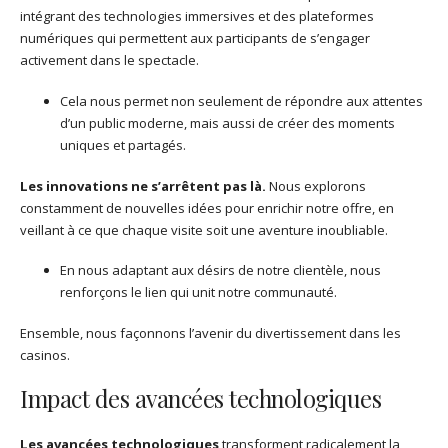
intégrant des technologies immersives et des plateformes
numériques qui permettent aux participants de s’engager
activement dans le spectacle.
Cela nous permet non seulement de répondre aux attentes
d’un public moderne, mais aussi de créer des moments
uniques et partagés.
Les innovations ne s’arrêtent pas là.
Nous explorons
constamment de nouvelles idées pour enrichir notre offre, en
veillant à ce que chaque visite soit une aventure inoubliable.
En nous adaptant aux désirs de notre clientèle, nous
renforçons le lien qui unit notre communauté.
Ensemble, nous façonnons l’avenir du divertissement dans les
casinos.
Impact des avancées technologiques
Les avancées technologiques
transforment radicalement la