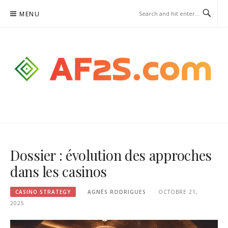
Skip
MENU
to
content
AF2S.COM – CASINO
STRATEGY
Dossier : évolution des approches
dans les casinos
CASINO STRATEGY
AGNÈS RODRIGUES
OCTOBRE 21,
2025