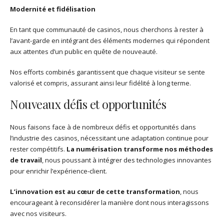
Modernité et fidélisation
En tant que communauté de casinos, nous cherchons à rester à
l’avant-garde en intégrant des éléments modernes qui répondent
aux attentes d’un public en quête de nouveauté.
Nos efforts combinés garantissent que chaque visiteur se sente
valorisé et compris, assurant ainsi leur fidélité à long terme.
Nouveaux défis et opportunités
Nous faisons face à de nombreux défis et opportunités dans
l’industrie des casinos, nécessitant une adaptation continue pour
rester compétitifs.
La numérisation transforme nos méthodes
de travail
, nous poussant à intégrer des technologies innovantes
pour enrichir l’expérience-client.
L’innovation est au cœur de cette transformation
, nous
encourageant à reconsidérer la manière dont nous interagissons
avec nos visiteurs.