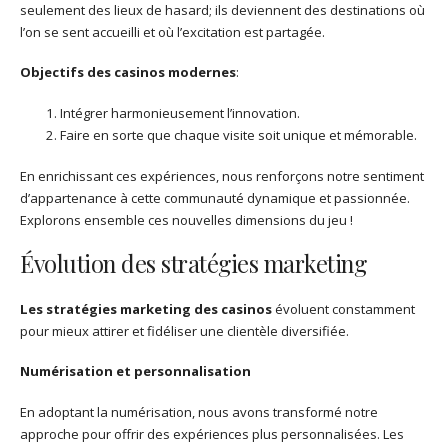
seulement des lieux de hasard; ils deviennent des destinations où
l’on se sent accueilli et où l’excitation est partagée.
Objectifs des casinos modernes
:
Intégrer harmonieusement l’innovation.
Faire en sorte que chaque visite soit unique et mémorable.
En enrichissant ces expériences, nous renforçons notre sentiment
d’appartenance à cette communauté dynamique et passionnée.
Explorons ensemble ces nouvelles dimensions du jeu !
Évolution des stratégies marketing
Les stratégies marketing des casinos
évoluent constamment
pour mieux attirer et fidéliser une clientèle diversifiée.
Numérisation et personnalisation
En adoptant la numérisation, nous avons transformé notre
approche pour offrir des expériences plus personnalisées. Les