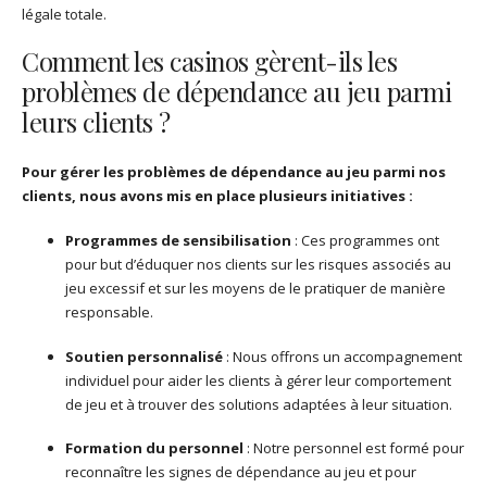
légale totale.
Comment les casinos gèrent-ils les
problèmes de dépendance au jeu parmi
leurs clients ?
Pour gérer les problèmes de dépendance au jeu parmi nos
clients, nous avons mis en place plusieurs initiatives :
Programmes de sensibilisation
: Ces programmes ont
pour but d’éduquer nos clients sur les risques associés au
jeu excessif et sur les moyens de le pratiquer de manière
responsable.
Soutien personnalisé
: Nous offrons un accompagnement
individuel pour aider les clients à gérer leur comportement
de jeu et à trouver des solutions adaptées à leur situation.
Formation du personnel
: Notre personnel est formé pour
reconnaître les signes de dépendance au jeu et pour