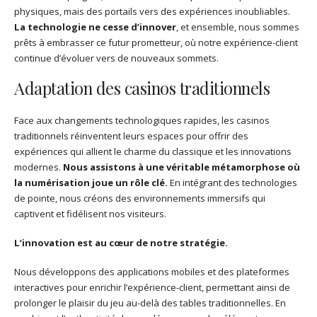
physiques, mais des portails vers des expériences inoubliables.
La technologie ne cesse d’innover
, et ensemble, nous sommes
prêts à embrasser ce futur prometteur, où notre expérience-client
continue d’évoluer vers de nouveaux sommets.
Adaptation des casinos traditionnels
Face aux changements technologiques rapides, les casinos
traditionnels réinventent leurs espaces pour offrir des
expériences qui allient le charme du classique et les innovations
modernes.
Nous assistons à une véritable métamorphose où
la numérisation joue un rôle clé.
En intégrant des technologies
de pointe, nous créons des environnements immersifs qui
captivent et fidélisent nos visiteurs.
L’innovation est au cœur de notre stratégie.
Nous développons des applications mobiles et des plateformes
interactives pour enrichir l’expérience-client, permettant ainsi de
prolonger le plaisir du jeu au-delà des tables traditionnelles. En