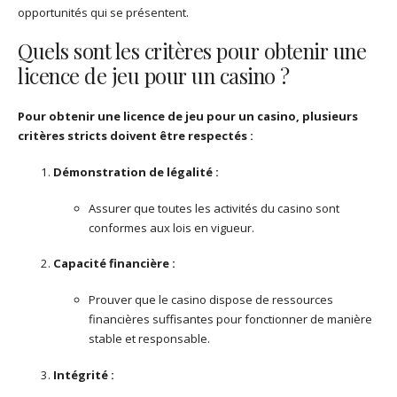
opportunités qui se présentent.
Quels sont les critères pour obtenir une
licence de jeu pour un casino ?
Pour obtenir une licence de jeu pour un casino, plusieurs
critères stricts doivent être respectés :
Démonstration de légalité :
Assurer que toutes les activités du casino sont
conformes aux lois en vigueur.
Capacité financière :
Prouver que le casino dispose de ressources
financières suffisantes pour fonctionner de manière
stable et responsable.
Intégrité :