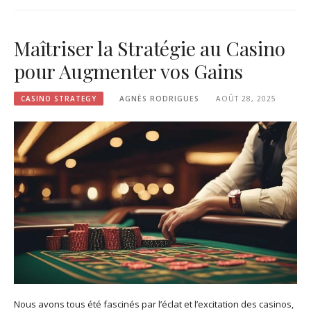
Maîtriser la Stratégie au Casino
pour Augmenter vos Gains
CASINO STRATEGY
AGNÈS RODRIGUES
AOÛT 28, 2025
Nous avons tous été fascinés par l’éclat et l’excitation des casinos,