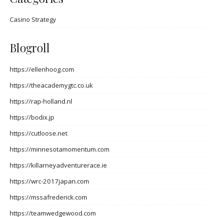
Casino Strategy
Blogroll
https://ellenhoog.com
https://theacademygtc.co.uk
https://rap-holland.nl
https://bodix.jp
https://cutloose.net
https://minnesotamomentum.com
https://killarneyadventurerace.ie
https://wrc-2017japan.com
https://mssafrederick.com
https://teamwedgewood.com