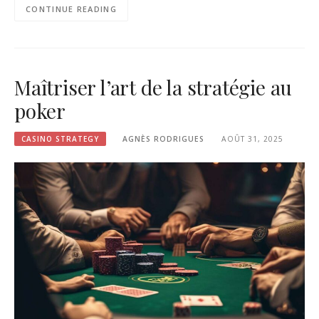
CONTINUE READING
Maîtriser l’art de la stratégie au
poker
CASINO STRATEGY
AGNÈS RODRIGUES
AOÛT 31, 2025