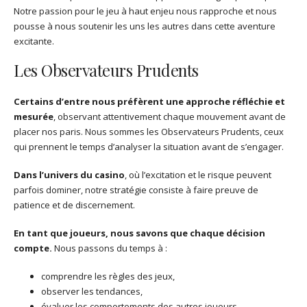
Notre passion pour le jeu à haut enjeu nous rapproche et nous
pousse à nous soutenir les uns les autres dans cette aventure
excitante.
Les Observateurs Prudents
Certains d’entre nous préfèrent une approche réfléchie et
mesurée
, observant attentivement chaque mouvement avant de
placer nos paris. Nous sommes les Observateurs Prudents, ceux
qui prennent le temps d’analyser la situation avant de s’engager.
Dans l’univers du casino
, où l’excitation et le risque peuvent
parfois dominer, notre stratégie consiste à faire preuve de
patience et de discernement.
En tant que joueurs, nous savons que chaque décision
compte.
Nous passons du temps à :
comprendre les règles des jeux,
observer les tendances,
évaluer les comportements des autres joueurs.