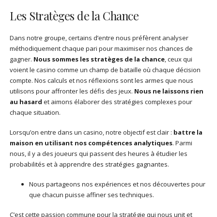
Les Stratèges de la Chance
Dans notre groupe, certains d’entre nous préfèrent analyser
méthodiquement chaque pari pour maximiser nos chances de
gagner.
Nous sommes les stratèges de la chance
, ceux qui
voient le casino comme un champ de bataille où chaque décision
compte. Nos calculs et nos réflexions sont les armes que nous
utilisons pour affronter les défis des jeux.
Nous ne laissons rien
au hasard
et aimons élaborer des stratégies complexes pour
chaque situation.
Lorsqu’on entre dans un casino, notre objectif est clair :
battre la
maison en utilisant nos compétences analytiques
. Parmi
nous, il y a des joueurs qui passent des heures à étudier les
probabilités et à apprendre des stratégies gagnantes.
Nous partageons nos expériences et nos découvertes pour
que chacun puisse affiner ses techniques.
C’est cette passion commune pour la stratégie qui nous unit et