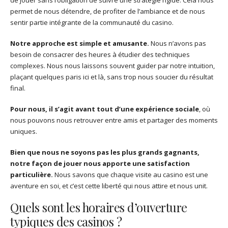
de jouer sans l’obligation de suivre une stratégie rigide. Cela nous
permet de nous détendre, de profiter de l’ambiance et de nous
sentir partie intégrante de la communauté du casino.
Notre approche est simple et amusante.
Nous n’avons pas
besoin de consacrer des heures à étudier des techniques
complexes. Nous nous laissons souvent guider par notre intuition,
plaçant quelques paris ici et là, sans trop nous soucier du résultat
final.
Pour nous, il s’agit avant tout d’une expérience sociale
, où
nous pouvons nous retrouver entre amis et partager des moments
uniques.
Bien que nous ne soyons pas les plus grands gagnants,
notre façon de jouer nous apporte une satisfaction
particulière.
Nous savons que chaque visite au casino est une
aventure en soi, et c’est cette liberté qui nous attire et nous unit.
Quels sont les horaires d’ouverture
typiques des casinos ?