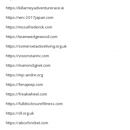
https://killarneyadventurerace.ie
https://wrc-2017japan.com
https://mssafrederick.com
https://teamwedgewood.com
https://somersetactiveliving.org.uk
https://visionstarinc.com
https://marionclignet.com
https://mjc-andre.org
https://fenajeep.com
https://freakwheel.com
https://fulldisclosurefitness.com
https://cll.org.uk
https://abcofcricket.com