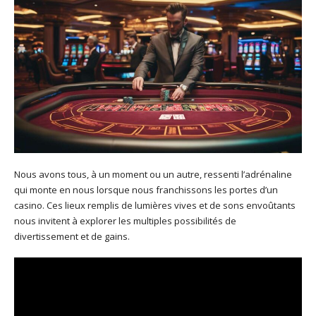
Nous avons tous, à un moment ou un autre, ressenti l’adrénaline
qui monte en nous lorsque nous franchissons les portes d’un
casino. Ces lieux remplis de lumières vives et de sons envoûtants
nous invitent à explorer les multiples possibilités de
divertissement et de gains.