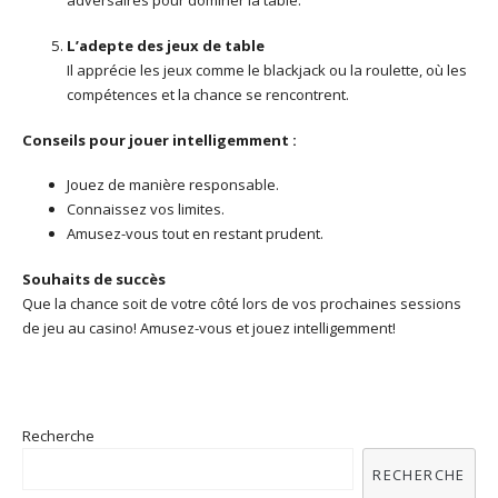
adversaires pour dominer la table.
L’adepte des jeux de table
Il apprécie les jeux comme le blackjack ou la roulette, où les
compétences et la chance se rencontrent.
Conseils pour jouer intelligemment :
Jouez de manière responsable.
Connaissez vos limites.
Amusez-vous tout en restant prudent.
Souhaits de succès
Que la chance soit de votre côté lors de vos prochaines sessions
de jeu au casino! Amusez-vous et jouez intelligemment!
Recherche
RECHERCHE