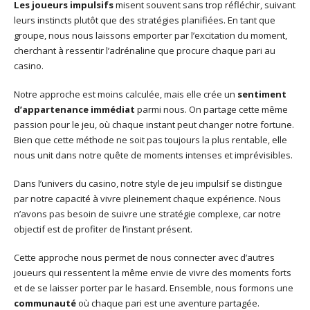
Les joueurs impulsifs
misent souvent sans trop réfléchir, suivant
leurs instincts plutôt que des stratégies planifiées. En tant que
groupe, nous nous laissons emporter par l’excitation du moment,
cherchant à ressentir l’adrénaline que procure chaque pari au
casino.
Notre approche est moins calculée, mais elle crée un
sentiment
d’appartenance immédiat
parmi nous. On partage cette même
passion pour le jeu, où chaque instant peut changer notre fortune.
Bien que cette méthode ne soit pas toujours la plus rentable, elle
nous unit dans notre quête de moments intenses et imprévisibles.
Dans l’univers du casino, notre style de jeu impulsif se distingue
par notre capacité à vivre pleinement chaque expérience. Nous
n’avons pas besoin de suivre une stratégie complexe, car notre
objectif est de profiter de l’instant présent.
Cette approche nous permet de nous connecter avec d’autres
joueurs qui ressentent la même envie de vivre des moments forts
et de se laisser porter par le hasard. Ensemble, nous formons une
communauté
où chaque pari est une aventure partagée.