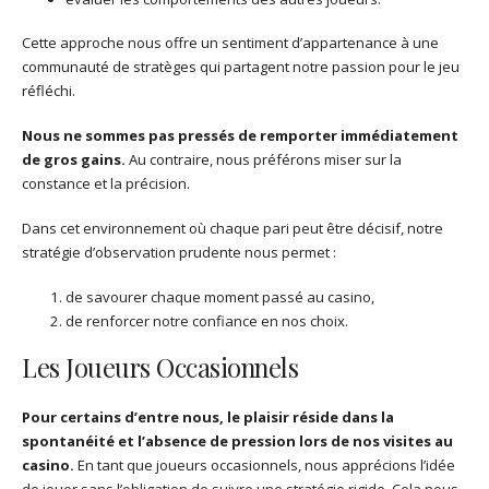
Cette approche nous offre un sentiment d’appartenance à une
communauté de stratèges qui partagent notre passion pour le jeu
réfléchi.
Nous ne sommes pas pressés de remporter immédiatement
de gros gains.
Au contraire, nous préférons miser sur la
constance et la précision.
Dans cet environnement où chaque pari peut être décisif, notre
stratégie d’observation prudente nous permet :
de savourer chaque moment passé au casino,
de renforcer notre confiance en nos choix.
Les Joueurs Occasionnels
Pour certains d’entre nous, le plaisir réside dans la
spontanéité et l’absence de pression lors de nos visites au
casino.
En tant que joueurs occasionnels, nous apprécions l’idée