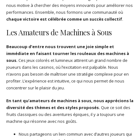
nous motive à chercher des moyens innovants pour améliorer nos
performances. Ensemble, nous formons une communauté où
chaque victoire est célébrée comme un succès collectif
.
Les Amateurs de Machines à Sous
Beaucoup d’entre nous trouvent une joie simple et
immédiate en faisant tourner les rouleaux des machines à
sous.
Ces jeux colorés et lumineux attirent un grand nombre de
joueurs dans les casinos, où l’excitation est palpable. Nous
n’avons pas besoin de maîtriser une stratégie complexe pour en
profiter. L’expérience est intuitive, ce qui nous permet de nous
concentrer sur le plaisir du jeu.
En tant qu’amateurs de machines à sous, nous apprécions la
diversité des thèmes et des styles proposés.
Que ce soit des
fruits classiques ou des aventures épiques, il y a toujours une
machine qui résonne avec nos goûts.
Nous partageons un lien commun avec d’autres joueurs qui