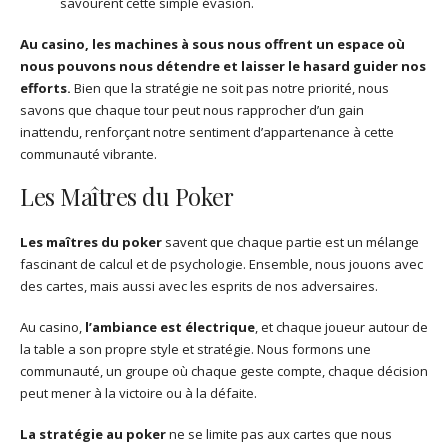
savourent cette simple évasion.
Au casino, les machines à sous nous offrent un espace où
nous pouvons nous détendre et laisser le hasard guider nos
efforts.
Bien que la stratégie ne soit pas notre priorité, nous
savons que chaque tour peut nous rapprocher d’un gain
inattendu, renforçant notre sentiment d’appartenance à cette
communauté vibrante.
Les Maîtres du Poker
Les maîtres du poker
savent que chaque partie est un mélange
fascinant de calcul et de psychologie. Ensemble, nous jouons avec
des cartes, mais aussi avec les esprits de nos adversaires.
Au casino,
l’ambiance est électrique
, et chaque joueur autour de
la table a son propre style et stratégie. Nous formons une
communauté, un groupe où chaque geste compte, chaque décision
peut mener à la victoire ou à la défaite.
La stratégie au poker
ne se limite pas aux cartes que nous