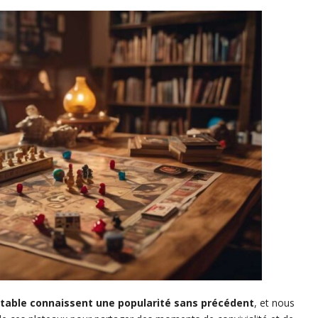
 table connaissent une popularité sans précédent
, et nous