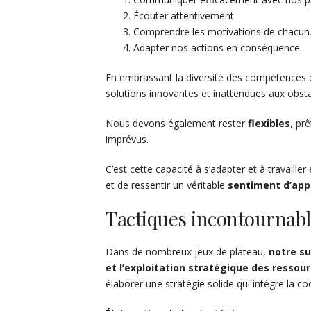
Écouter attentivement.
Comprendre les motivations de chacun
Adapter nos actions en conséquence.
En embrassant la diversité des compétences e
solutions innovantes et inattendues aux obsta
Nous devons également rester
flexibles
, pr
imprévus.
C’est cette capacité à s’adapter et à travail
et de ressentir un véritable
sentiment d’ap
Tactiques incontournable
Dans de nombreux jeux de plateau,
notre s
et l’exploitation stratégique des ressou
élaborer une stratégie solide qui intègre la c