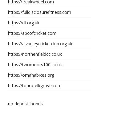
https://freakwheel.com
https://fulldisclosurefitness.com
https://cll.org.uk
https://abcofcricket.com
https://alvanleycricketclub.org.uk
https://northenfieldcc.co.uk
https://twomoors100.co.uk
https://omahabikes.org
https://tourofelkgrove.com
no deposit bonus