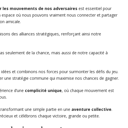
er les mouvements de nos adversaires
est essentiel pour
 un espace où nous pouvons vraiment nous connecter et partager
on amicale.
ons des alliances stratégiques, renforçant ainsi notre
as seulement de la chance, mais aussi de notre capacité à
 idées et combinons nos forces pour surmonter les défis du jeu.
per une stratégie commune qui maximise nos chances de gagner.
érience d’une
complicité unique
, où chaque mouvement est
ous.
 transformant une simple partie en une
aventure collective
.
écieux et célébrons chaque victoire, grande ou petite.