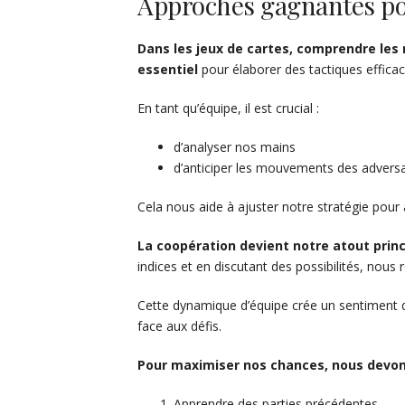
Approches gagnantes pou
Dans les jeux de cartes, comprendre les
essentiel
pour élaborer des tactiques efficac
En tant qu’équipe, il est crucial :
d’analyser nos mains
d’anticiper les mouvements des adversa
Cela nous aide à ajuster notre stratégie pour a
La coopération devient notre atout prin
indices et en discutant des possibilités, nous 
Cette dynamique d’équipe crée un sentiment 
face aux défis.
Pour maximiser nos chances, nous devons
Apprendre des parties précédentes.