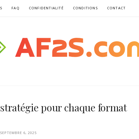
S
FAQ
CONFIDENTIALITÉ
CONDITIONS
CONTACT
 CASINO STRATEG
e stratégie pour chaque format
SEPTEMBRE 6, 2025