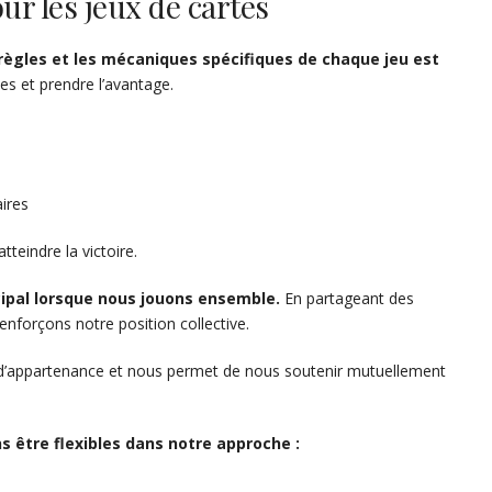
r les jeux de cartes
 règles et les mécaniques spécifiques de chaque jeu est
es et prendre l’avantage.
ires
tteindre la victoire.
cipal lorsque nous jouons ensemble.
En partageant des
renforçons notre position collective.
d’appartenance et nous permet de nous soutenir mutuellement
 être flexibles dans notre approche :