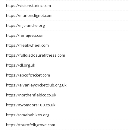
https://visionstarinc.com
https://marionclignet.com
https://mjc-andre.org
https://fenajeep.com
https://freakwheel.com
https://fulldisclosurefitness.com
https://cll.org.uk
https://abcofcricket.com
https://alvanleycricketclub.org.uk
https://northenfieldcc.co.uk
https://twomoors100.co.uk
https://omahabikes.org
https://tourofelkgrove.com