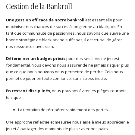
Gestion de la Bankroll
Une gestion efficace de notre bankroll
est essentielle pour
maximiser nos chances de succès à long terme au blackjack. En
tant que communauté de passionnés, nous savons que suivre une
bonne stratégie de blackjack ne suffit pas; il est crucial de gérer
nos ressources avec soin.
Déterminer un budget précis
pour nos sessions de jeu est
fondamental. Nous devons nous assurer de ne jamais risquer plus
que ce que nous pouvons nous permettre de perdre. Cela nous
permet de jouer en toute confiance, sans stress inutile.
En restant disciplinés
, nous pouvons éviter les pièges courants,
tels que :
La tentation de récupérer rapidement des pertes.
Une approche réfléchie et mesurée nous aide à mieux apprécier le
jeu et à partager des moments de plaisir avec nos pairs.