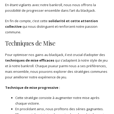
En étant vigilants avec notre bankroll, nous nous offrons la
possibilité de progresser ensemble dans l’art du blackjack.
En fin de compte, c’est cette
solidarité et cette attention
collective
qui nous distinguent et renforcent notre passion
commune.
Techniques de Mise
Pour optimiser nos gains au blackjack, il est crucial d’adopter des
techniques de mise efficaces
qui s’adaptent à notre style de jeu
et à notre bankroll. Chaque joueur parmi nous a ses préférences,
mais ensemble, nous pouvons explorer des stratégies communes
pour améliorer notre expérience de jeu.
Technique de mise progressive :
Cette stratégie consiste à augmenter notre mise après
chaque victoire.
En procédant ainsi, nous profitons des séries gagnantes.