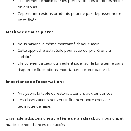
Elle permet de minimiser les pertes lors des périodes moins
favorables.
Cependant, restons prudents pour ne pas dépasser notre
limite fixée.
Méthode de mise plate :
Nous misons le même montant à chaque main.
Cette approche est idéale pour ceux qui préfèrent la
stabilité.
Elle convient à ceux qui veulent jouer sur le long terme sans
risquer de fluctuations importantes de leur bankroll.
Importance de l’observation :
Analysons la table et restons attentifs aux tendances.
Ces observations peuvent influencer notre choix de
technique de mise.
Ensemble, adoptons une
stratégie de blackjack
qui nous unit et
maximise nos chances de succès.