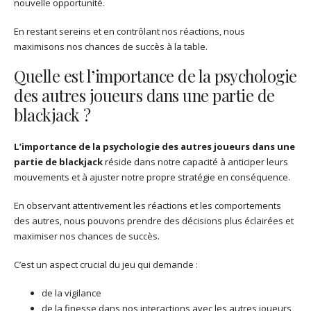
nouvelle opportunité.
En restant sereins et en contrôlant nos réactions, nous
maximisons nos chances de succès à la table.
Quelle est l’importance de la psychologie
des autres joueurs dans une partie de
blackjack ?
L’importance de la psychologie des autres joueurs dans une
partie de blackjack
réside dans notre capacité à anticiper leurs
mouvements et à ajuster notre propre stratégie en conséquence.
En observant attentivement les réactions et les comportements
des autres, nous pouvons prendre des décisions plus éclairées et
maximiser nos chances de succès.
C’est un aspect crucial du jeu qui demande :
de la vigilance
de la finesse dans nos interactions avec les autres joueurs