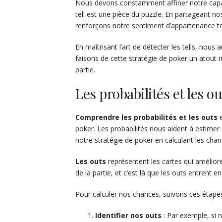
Nous devons constamment affiner notre cap
tell est une pièce du puzzle. En partageant n
renforçons notre sentiment d’appartenance to
En maîtrisant l’art de détecter les tells, no
faisons de cette stratégie de poker un atout
partie.
Les probabilités et les ou
Comprendre les probabilités et les outs
e
poker. Les probabilités nous aident à estimer
notre stratégie de poker en calculant les cha
Les outs
représentent les cartes qui amélior
de la partie, et c’est là que les outs entrent en
Pour calculer nos chances, suivons ces étapes
Identifier nos outs
: Par exemple, si 