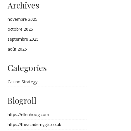
Archives
novembre 2025
octobre 2025
septembre 2025
août 2025
Categories
Casino Strategy
Blogroll
https://ellenhoog.com
https://theacademygtc.co.uk