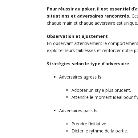
Pour réussir au poker, il est essentiel 
situations et adversaires rencontrés.
Cet
chaque main et chaque adversaire est unique.
Observation et ajustement
En observant attentivement le comportement
exploiter leurs faiblesses et renforcer notre po
Stratégies selon le type d’adversaire
Adversaires agressifs :
Adopter un style plus prudent.
Attendre le moment idéal pour fr
Adversaires passifs :
Prendre l’initiative.
Dicter le rythme de la partie.