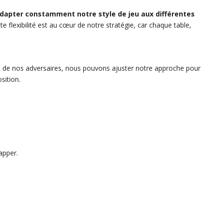
d’adapter constamment notre style de jeu aux différentes
te flexibilité est au cœur de notre stratégie, car chaque table,
 de nos adversaires, nous pouvons ajuster notre approche pour
sition.
apper.