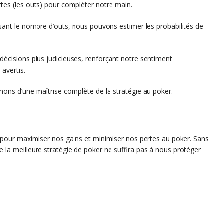
es (les outs) pour compléter notre main.
sant le nombre d’outs, nous pouvons estimer les probabilités de
cisions plus judicieuses, renforçant notre sentiment
avertis.
hons d’une maîtrise complète de la stratégie au poker.
 pour maximiser nos gains et minimiser nos pertes au poker. Sans
 la meilleure stratégie de poker ne suffira pas à nous protéger