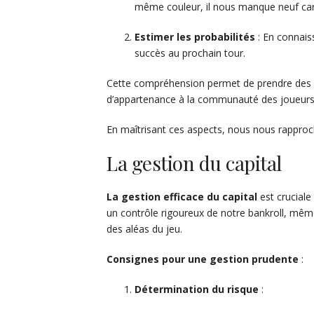
même couleur, il nous manque neuf cart
Estimer les probabilités
: En connais
succès au prochain tour.
Cette compréhension permet de prendre des dé
d’appartenance à la communauté des joueurs 
En maîtrisant ces aspects, nous nous rapproc
La gestion du capital
La gestion efficace du capital
est cruciale
un contrôle rigoureux de notre bankroll, même
des aléas du jeu.
Consignes pour une gestion prudente
:
Détermination du risque
: