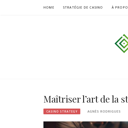
Skip
HOME
STRATÉGIE DE CASINO
À PROPO
to
content
AF2S.COM –
Maîtriser l’art de la 
AGNÈS RODRIGUES
CASINO STRATEGY