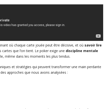
nant où chaque carte jouée peut être décisive, et où
savoir lire
es cartes que l’on tient. Le poker exige une
discipline mentale
ble, même dans les moments les plus tendus.
hniques et stratégies qui peuvent transformer une main perdante
es des approches que nous avons analysées :