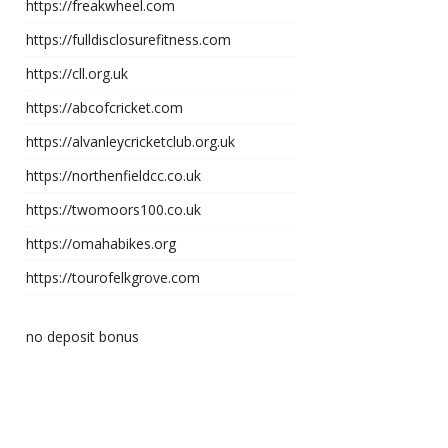
https://freakwheel.com
https://fulldisclosurefitness.com
https://cll.org.uk
https://abcofcricket.com
https://alvanleycricketclub.org.uk
https://northenfieldcc.co.uk
https://twomoors100.co.uk
https://omahabikes.org
https://tourofelkgrove.com
no deposit bonus