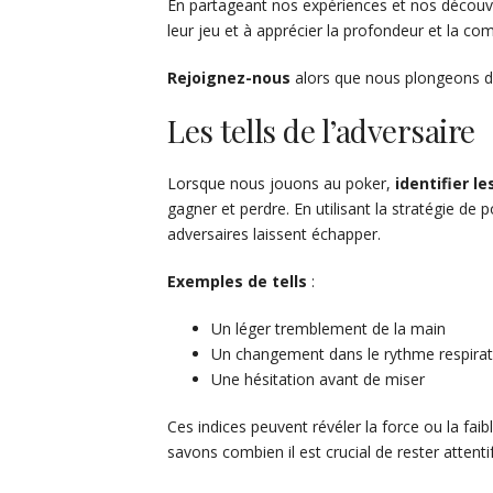
En partageant nos expériences et nos découve
leur jeu et à apprécier la profondeur et la com
Rejoignez-nous
alors que nous plongeons dan
Les tells de l’adversaire
Lorsque nous jouons au poker,
identifier le
gagner et perdre. En utilisant la stratégie de 
adversaires laissent échapper.
Exemples de tells
:
Un léger tremblement de la main
Un changement dans le rythme respirat
Une hésitation avant de miser
Ces indices peuvent révéler la force ou la fa
savons combien il est crucial de rester attentif